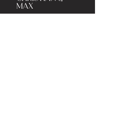
Max
Familyshoot
Englischer Garten, München