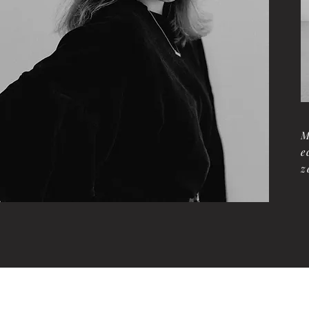
M
e
z