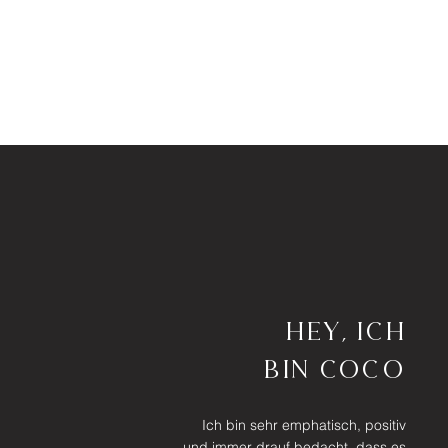
Hey, ich
bin Coco
Ich bin sehr emphatisch, positiv
und immer drauf bedacht, dass es