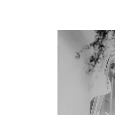
eiten
lick für echte Emotionen
is zur Party.