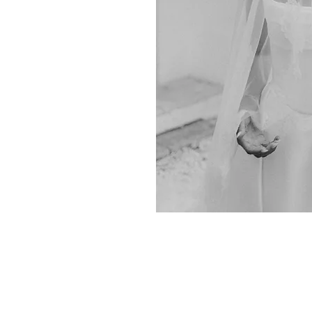
ise Momente fest – für alle,
natürliche, cleane und
.